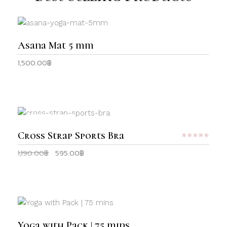
chosen
on
This
the
product
SELECT OPTIONS
product
Asana Mat 5 mm
has
page
1,500.00
฿
multiple
variants.
The
options
may
This
be
Sale
product
SELECT OPTIONS
Cross Strap Sports Bra
Rat
chosen
has
5.00
on
1,190.00
฿
595.00
฿
Original
Current
multiple
out
the
price
price
variants.
of 5
product
was:
is:
The
page
1,190.00฿.
595.00฿.
options
may
This
be
product
SELECT OPTIONS
Yoga with Pack | 75 mins
chosen