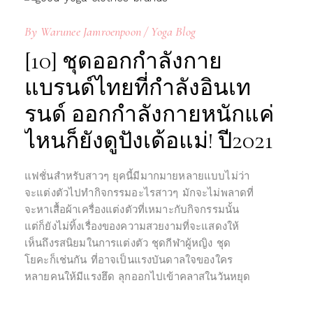
By
Warunee Jamroenpoon
Yoga Blog
[10] ชุดออกกำลังกาย
แบรนด์ไทยที่กำลังอินเท
รนด์ ออกกำลังกายหนักแค่
ไหนก็ยังดูปังเด้อแม่! ปี2021
แฟชั่นสำหรับสาวๆ ยุคนี้มีมากมายหลายแบบไม่ว่า
จะแต่งตัวไปทำกิจกรรมอะไรสาวๆ มักจะไม่พลาดที่
จะหาเสื้อผ้าเครื่องแต่งตัวที่เหมาะกับกิจกรรมนั้น
แต่ก็ยังไม่ทิ้งเรื่องของความสวยงามที่จะแสดงให้
เห็นถึงรสนิยมในการแต่งตัว ชุดกีฬาผู้หญิง ชุด
โยคะก็เช่นกัน ที่อาจเป็นแรงบันดาลใจของใคร
หลายคนให้มีแรงฮึด ลุกออกไปเข้าคลาสในวันหยุด