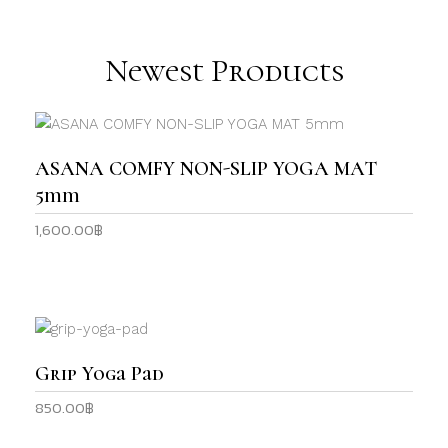
Yoga Pants
Newest Products
This
product
SELECT OPTIONS
ASANA COMFY NON-SLIP YOGA MAT
has
5mm
multiple
1,600.00
฿
variants.
The
options
may
be
This
chosen
product
SELECT OPTIONS
Grip Yoga Pad
on
has
the
850.00
฿
multiple
product
variants.
page