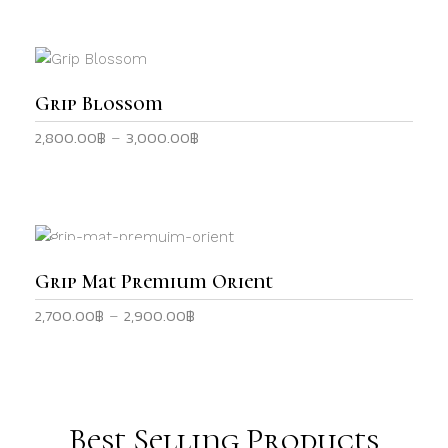
The
options
may
This
be
product
SELECT OPTIONS
Grip Blossom
chosen
has
on
2,800.00
฿
3,000.00
฿
Price
–
multiple
the
range:
variants.
product
2,800.00฿
The
page
through
options
3,000.00฿
may
This
be
Sale
product
SELECT OPTIONS
Grip Mat Premium Orient
chosen
has
on
2,700.00
฿
2,900.00
฿
Price
–
multiple
the
range:
variants.
product
2,700.00฿
The
page
through
options
2,900.00฿
may
Best Selling Products
be