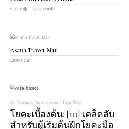
has
on
550.00
฿
5,000.00
฿
Price
–
multiple
the
range:
variants.
product
550.00฿
The
page
through
options
5,000.00฿
may
This
be
product
SELECT OPTIONS
Asana Travel Mat
chosen
has
on
1,200.00
฿
multiple
the
variants.
product
The
page
options
may
be
By
Warunee Jamroenpoon
Yoga Blog
chosen
on
โยคะเบื้องต้น: [10] เคล็ดลับ
the
สำหรับผู้เริ่มต้นฝึกโยคะมือ
product